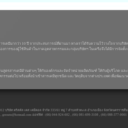
นสารเคมีมากว่า 10 ปี จากประสบการณ์ที่ผ่านมา ทางเราได้รับความไว้วางใจจากบริษัท
การของผู้ใช้สินค้าในภาคอุตสาหกรรมและกลุ่มบริษัทฯ ในเครือจึงได้มีการจัดตั้ง ศ
ค้นสูตรสารเคมีด้านต่างๆ ให้กับองค์กรและจัดจำหน่ายผลิตภัณฑ์ ให้กับผู้บริโภค และยังมุ
รรมต่อไป พร้อมทั้งนำเข้าสารเคมีทุกชนิด และวัตถุดิบจากต่างประเทศ เพื่อพัฒนาผ
2012 บริษัท คริสตัล เคส เคมีคอล จำกัด 333/61 หมู่ 7 ตำบลหัวทะเล อำเภอเมือง จังหวัดนครราชส
 , grezzto@hotmail.com ออฟฟิศ : (66) 044-924-602 , (66) 081-699-3108 , (66) 088-377-0001 