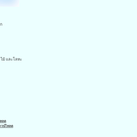
ิก
 ไม้ และโลหะ
์โหลด
สดาวน์โหลด