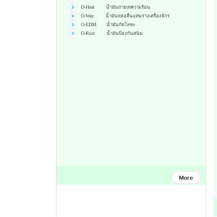
O-Heat น้ำมันถ่ายเทความร้อน
O-Way น้ำมันหล่อลื่นแท่นรางเครื่องจักร
O-EDM น้ำมันกัดโลหะ
O-Rust น้ำมันป้องกันสนิม