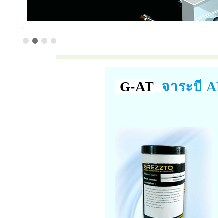
G-AT
จาระบี A