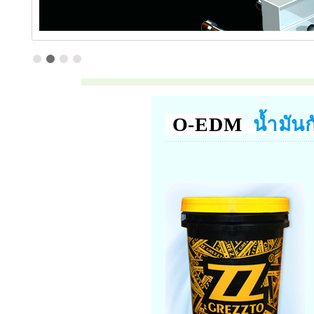
O-EDM
น้ำมัน