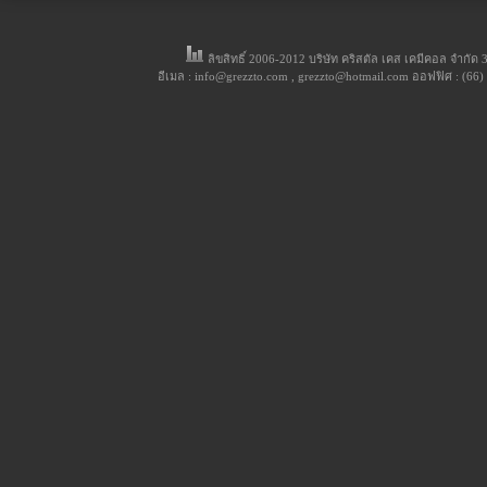
ลิขสิทธิ์ 2006-2012 บริษัท คริสตัล เคส เคมีคอล จำกั
อีเมล : info@grezzto.com , grezzto@hotmail.com ออฟฟิศ : (66)